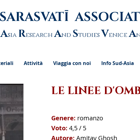
SARASVATĪ ASSOCIA
A
R
A
S
V
A
sia
esearch
nd
tudies
enice
eriali
Attività
Viaggia con noi
Info Sud-Asia
LE LINEE D'OM
Genere:
romanzo
Voto:
4,5 / 5
Autore:
Amitav Ghosh