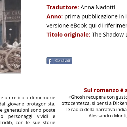
Traduttore:
Anna Nadotti
Anno:
prima pubblicazione in i
versione eBook qui di riferime
Titolo originale:
The Shadow 
Condividi
Sul romanzo è st
«Ghosh recupera con gusto 
me un reticolo di memorie
ottocentesca, si pensi a Dicke
dal giovane protagonista.
le radici della narrativa indi
re generazioni sono poste
Alessandro Monti,
do personaggi vividi e
Tridib, con le sue storie