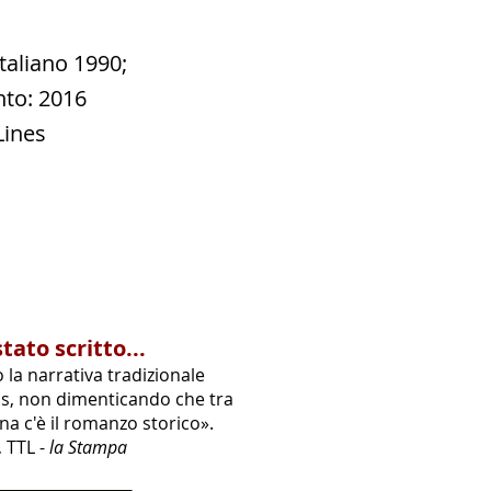
taliano 1990;
nto: 2016
Lines
ato scritto...
la narrativa tradizionale
ns, non dimenticando che tra
ana c'è il romanzo storico».
 TTL -
la Stampa