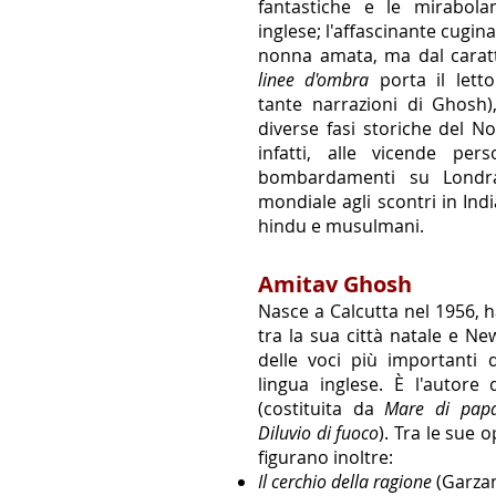
fantastiche e
le mirabolan
inglese;
l'affascinante cugina 
nonna amata, ma dal caratt
linee d'ombra
porta il letto
tante narrazioni di Ghosh
diverse fasi storiche del 
infatti, alle vicende pers
bombardamenti su Londra
mondiale agli scontri in Ind
hindu e musulmani.
Amitav Ghosh
Nasce a Calcutta nel 1956, h
tra la sua città natale e N
delle voci più importanti d
lingua inglese. È l'autore d
(costituita da
Mare di papav
Diluvio di fuoco
). Tra le sue 
figurano inoltre:
Il
cerchio della ragione
(Garzan