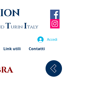
TION
T
I
nd
urin
taly
Accedi
Link utili
Contatti
BRA