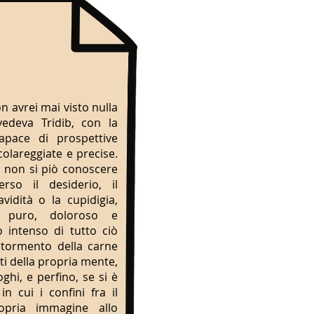
n avrei mai visto nulla
edeva Tridib, con la
apace di prospettive
colareggiate e precise.
 non si piò conoscere
rso il desiderio, il
vidità o la cupidigia,
o puro, doloroso e
o intenso di tutto ciò
 tormento della carne
ti della propria mente,
oghi, e perfino, se si è
n cui i confini fra il
opria immagine allo