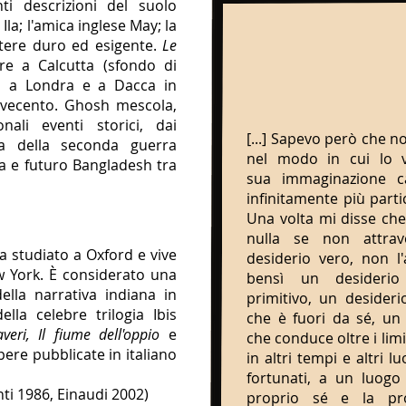
ti descrizioni del suolo
Ila; l'amica inglese May; la
ere duro ed esigente.
Le
re a Calcutta (sfondo di
), a Londra e a Dacca in
Novecento. Ghosh mescola,
onali eventi storici, dai
[...] Sapevo però che no
 della seconda guerra
nel modo in cui lo v
ia e futuro Bangladesh tra
sua immaginazione c
infinitamente più parti
Una volta mi disse che
nulla se non attrave
a studiato a Oxford e vive
desiderio vero, non l'a
ew York. È considerato una
bensì un desideri
ella narrativa indiana in
primitivo, un desideri
ella celebre trilogia Ibis
che è fuori da sé, un
eri, Il fiume dell'oppio
e
che conduce oltre i limi
opere pubblicate in italiano
in altri tempi e altri lu
fortunati, a un luogo i
ti 1986, Einaudi 2002)
proprio sé e la pr