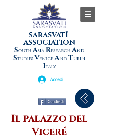
SARASVATĪ
ASSOCIATION
S
A
R
A
outh
sia
esearch
nd
S
V
A
T
tudies
enice
nd
urin
I
taly
Accedi
Condividi
Il palazzo del
Viceré