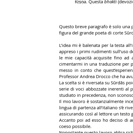
Kṛṣṇa. Questa
bhakti
(devozio
Questo breve paragrafo è solo una pa
figura del grande poeta di corte Sūr
L’idea mi è balenata per la testa al
appreso i primi rudimenti sull’uso d
le mie capacità acquisite fino ad 
cimentarmi in una traduzione per po
messo in conto che quest’esperien
Professor Andrea Drocco che ha avut
La scelta si è riversata su Sūrdās po
serie di voci abbozzate inerenti al
studiato in precedenza, non sconosc
Il mio lavoro è sostanzialmente ince
lingua di partenza all’italiano s’è r
assicurando così al lettore un testo
Accanto poi ad esso ho deciso di ar
coeso possibile.
Nonostante questo lavoro abbia richi