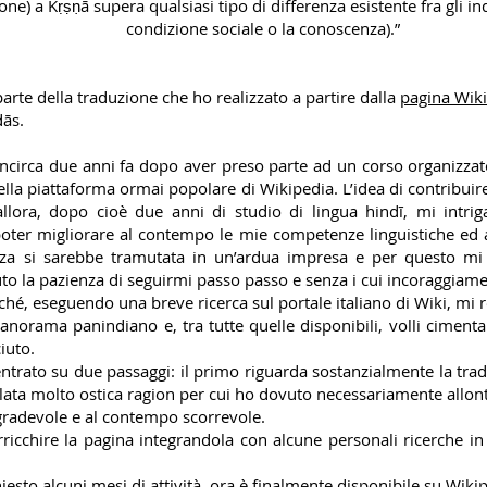
ne) a Kṛṣṇā supera qualsiasi tipo di differenza esistente fra gli ind
condizione sociale o la conoscenza).”
rte della traduzione che ho realizzato a partire dalla
pagina Wiki
dās.
l’incirca due anni fa dopo aver preso parte ad un corso organizzato
ella piattaforma ormai popolare di Wikipedia. L’idea di contribui
allora, dopo cioè due anni di studio di lingua hindī, mi intri
ter migliorare al contempo le mie competenze linguistiche ed a
za si sarebbe tramutata in un’ardua impresa e per questo mi av
o la pazienza di seguirmi passo passo e senza i cui incoraggiamen
iché, eseguendo una breve ricerca sul portale italiano di Wiki, mi r
 panorama panindiano e, tra tutte quelle disponibili, volli cime
iuto.
ntrato su due passaggi: il primo riguarda sostanzialmente la trad
ivelata molto ostica ragion per cui ho dovuto necessariamente allont
 gradevole e al contempo scorrevole.
ricchire la pagina integrandola con alcune personali ricerche in 
esto alcuni mesi di attività, ora è finalmente disponibile su Wikip