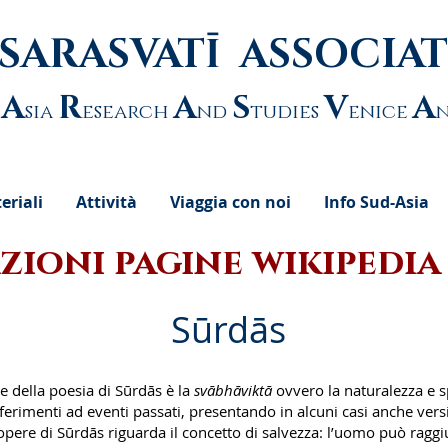
SARASVATĪ ASSOCIA
A
R
A
S
V
A
sia
esearch
nd
tudies
enice
eriali
Attività
Viaggia con noi
Info Sud-Asia
ioni pagine wikipedia 
Sūrdās
le della poesia di Sūrdās è la
svābhāviktā
ovvero la naturalezza e s
ferimenti ad eventi passati, presentando in alcuni casi anche vers
 opere di Sūrdās riguarda il concetto di salvezza: l’uomo può raggiu