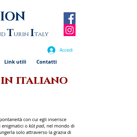
TION
T
I
nd
urin
taly
Accedi
Link utili
Contatti
in italiano
pontaneità con cui egli inserisce
i enigmatici o
kūṭ pad
, nel mondo di
ngerla solo attraverso la grazia di