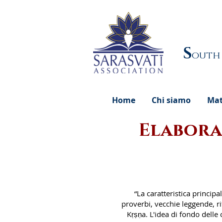
S
outh
Home
Chi siamo
Mat
Elaboraz
“La caratteristica principa
proverbi, vecchie leggende, ri
Kṛṣṇa. L'idea di fondo delle