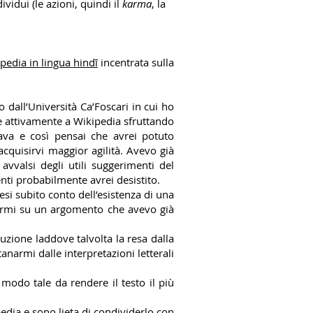
ividui (le azioni, quindi il
karma
, la
pedia in lingua hindī
incentrata sulla
 dall’Università Ca’Foscari in cui ho
re attivamente a Wikipedia sfruttando
gava e così pensai che avrei potuto
cquisirvi maggior agilità. Avevo già
valsi degli utili suggerimenti del
ti probabilmente avrei desistito.
esi subito conto dell’esistenza di una
ntarmi su un argomento che avevo già
uzione laddove talvolta la resa dalla
anarmi dalle interpretazioni letterali
modo tale da rendere il testo il più
edia e sono lieta di condividerlo con